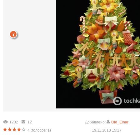
1202
12
Добавлено:
Ole_Einar
4
(голосов:
1
)
19.11.2010 15:27