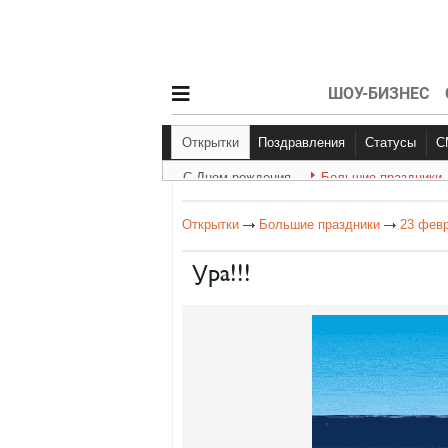
ШОУ-БИЗНЕС
Открытки
Поздравления
Статусы
С Днем рождения
Большие праздники
С Днем рождения
Другое
Больш
Открытки
Большие праздники
23 фев
Ура!!!