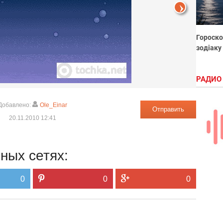
Гороско
зодіаку
РАДИО
Добавлено:
Ole_Einar
Отправить
20.11.2010 12:41
ных сетях:
0
0
0