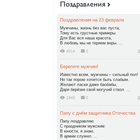
Поздравления
Поздравления на 23 февраля
Мужчины, жизнь без вас пуста,
Тому есть грустные примеры.
Для Вас вся наша красота,
В любовь мы не теряем веры. ...
4014
0
Д
Берегите мужчин!
Известно всем, мужчины – сильный пол!
Но так порою хочется быть слабым.
Желают ласки даже баобабы,
Даря берёзке свой могучий ствол. ...
1948
0
Д
Папу с днём защитника Отечества
Папу поздравляю
С праздником мужским:
В юности, я знаю,
В армии служил. ...