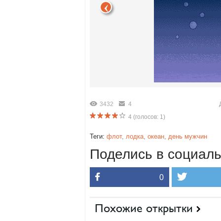
3432
4
4
(голосов:
1
)
Теги:
флот
,
лодка
,
океан
,
день мужчин
Поделись в социаль
0
Похожие открытки