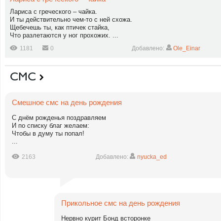
Лариса с греческого – чайка.
И ты действительно чем-то с ней схожа.
Щебечешь ты, как птичек стайка,
Что разлетаются у ног прохожих. ...
1181
0
Добавлено:
Ole_Einar
СМС
Смешное смс на день рождения
С днём рожденья поздравляем
И по списку благ желаем:
Чтобы в думу ты попал!
...
2163
Добавлено:
nyucka_ed
Прикольное смс на день рождения
Нервно курит Бонд всторонке