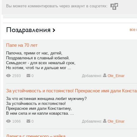
Вы можете комментировать через аккаунт в соцсетях:
Поздравления
все
Папе на 70 лет
Папочка, прими от нас, детей,
Поздравленья в славный юбилей.
Семьдесят - для всех немалый срок,
Но хотим, чтоб ты и дальше мог ...
2593
0
Добавлено:
Ole_Einar
За устойчивость и постоянство! Прекрасное имя дали Конст
За что истинная женщина любит мужчину?
За устойчивость и постоянство!
Прекрасное имя дали Константину,
В нем сила и ни капли коварства. ...
1066
0
Добавлено:
Ole_Einar
Лариса с греческого – чайка