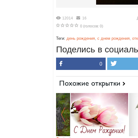
12014
16
0
(голосов:
0
)
Теги:
день рождения
,
с днем рождения
,
от
Поделись в социаль
0
Похожие открытки