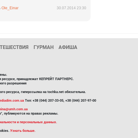
Ole_Einar
30.07.2014 23:30
ТЕШЕСТВИЯ
ГУРМАН
АФИША
ены.
ом ресурсе, принадлежат КЕПРЕЙТ ПАРТНЕРС.
ного разрешения
го ресурса, гиперссылка на tochka.net обязательна.
diadim.com.ua
Тел: +38 (044) 207-33-05, +38 (044) 207-97-00
inina@umh.com.ua
", публикуются на правах рекламы.
иальности и персональных данных.
okies.
Узнать больше.