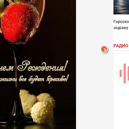
Гороско
зодіаку
РАДИО