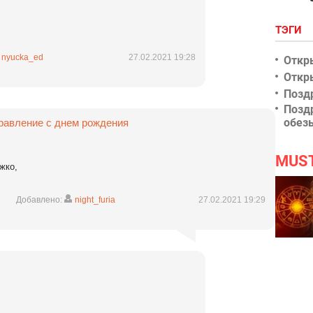
ТЭГИ
nyucka_ed
27.02.2021 19:28
Откр
Откр
Позд
Позд
обез
равление с днем рождения
MUS
жко,
Добавлено:
night_furia
27.02.2021 19:29