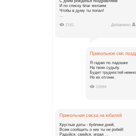
С днём рожденья поздравляем
И по списку благ желаем:
Чтобы в думу ты попал!
...
2161
Добавлено:
Прикольное смс позд
Я гадаю по ладошке
На твою судьбу.
Будет трудностей немно
Но их отгоню.
10689
Прикольная смска на юбилей
Круглые даты - бублики дней,
Всем сообщить о них ты не робей!
Радуйся, смейся, играя ...