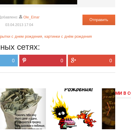
Добавлено:
Ole_Einar
Отправить
03.04.2013 17:04
крытки с днем рождения
,
картинки с днём рождения
ных сетях:
0
0
0
МИ В 