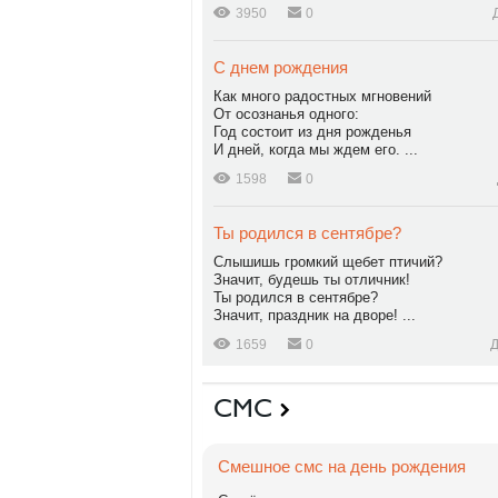
3950
0
С днем рождения
Как много радостных мгновений
От осознанья одного:
Год состоит из дня рожденья
И дней, когда мы ждем его. ...
1598
0
Ты родился в сентябре?
Слышишь громкий щебет птичий?
Значит, будешь ты отличник!
Ты родился в сентябре?
Значит, праздник на дворе! ...
1659
0
Д
СМС
Смешное смс на день рождения