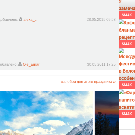
SMAK
Добавлено:
alexa_c
28.05.2015 09:58
SMAK
обавлено:
Ole_Einar
30.05.2011 17:25
все обои для этого праздника
SMAK
SMAK