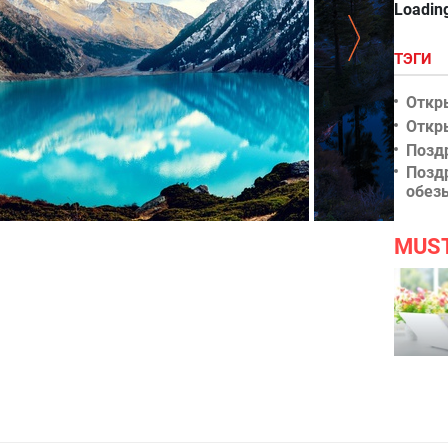
Loading
ТЭГИ
Откр
Откр
Позд
Позд
обез
с озером
Озеро, горы и
MUS