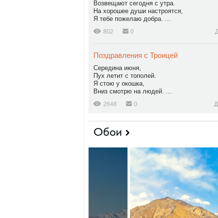
Возвещают сегодня с утра.
На хорошее души настроятся,
Я тебе пожелаю добра. ...
802
0
Поздравления с Троицей
Середина июня,
Пух летит с тополей.
Я стою у окошка,
Вниз смотрю на людей. ...
2648
0
Д
Обои