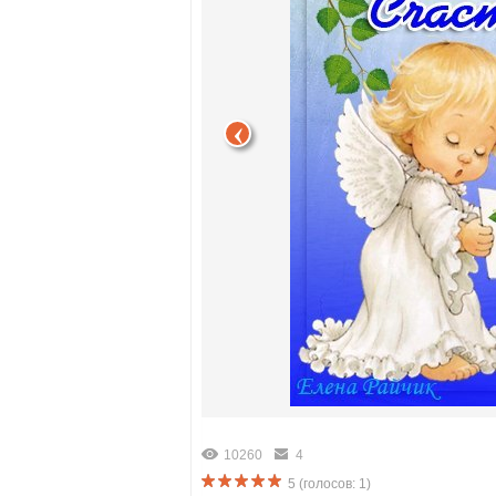
10260
4
5
(голосов:
1
)