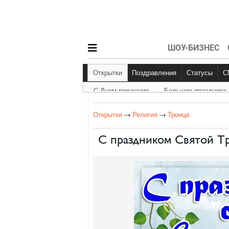
ШОУ-БИЗНЕС
Открытки
Поздравления
Статусы
С Днем рождения
Большие праздники
С Днем рождения
Другое
Больш
Открытки
Религия
Троица
С праздником Святой Т