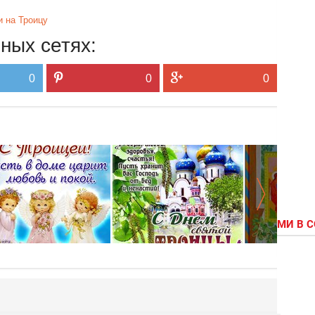
и на Троицу
ных сетях:
0
0
0
МИ В 