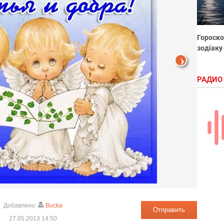
Гороско
зодіаку
РАДИО
Добавлено:
Bucka
Отправить
27.05.2013 14:50