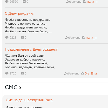
26560
0
Добавлено:
maria_m
С Днем рождения
Чтобы старость не подкралась,
Мудрость вечною осталась,
Чтобы сердце меньше ныло,
Чтобы счастья больше было, ...
9218
0
Добавлено:
maria_m
Поздравления с Днем рождения
Желаем Вам от всей души
Здоровья доброго навечно,
Любви хорошей бесконечной,
Большой надежды, крепкой веры, ...
3726
0
Добавлено:
Ole_Einar
СМС
Смс на день рождения Рака
И многолик, и осторожен,