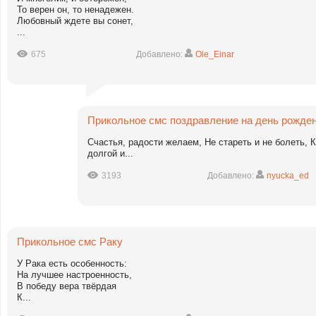
То верен он, то ненадежен.
Любовный ждете вы сонет,
...
675
Добавлено:
Ole_Einar
Прикольное смс поздравление на день рожде
Счастья, радости желаем, Hе стареть и не болеть, К
долгой и...
3193
Добавлено:
nyucka_ed
Прикольное смс Раку
У Рака есть особенность:
На лучшее настроенность,
В победу вера твёрдая
К...