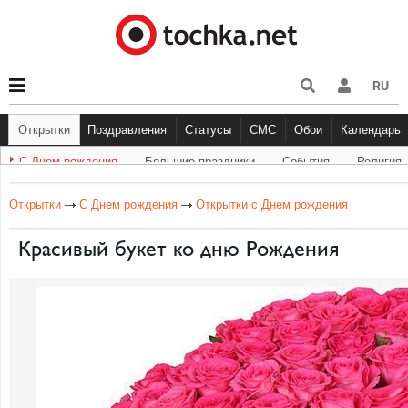
RU
Открытки
Поздравления
Статусы
СМС
Обои
Календарь
С Днем рождения
Большие праздники
События
Религия
С Днем рождения
Другое
Большие праздники
С Днём Рождения
Прикольные
Музыка
Грустные
Cобытия
Живо
Бол
Открытки
С Днем рождения
Открытки с Днем рождения
Красивый букет ко дню Рождения