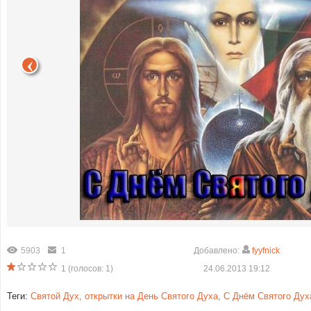
5903
1
Добавлено:
fyyfnick
1
(голосов:
1
)
24.06.2013 19:12
Теги:
Святой Дух
,
открытки на День Святого Духа
,
С Днём Святого Дух