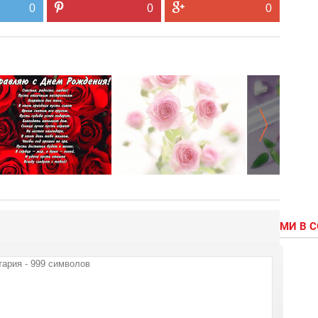
0
0
0
МИ В 