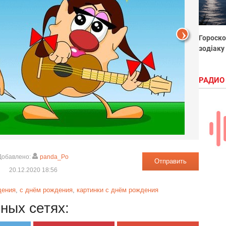
Гороско
зодіаку
РАДИО
Добавлено:
panda_Po
Отправить
20.12.2020 18:56
дения
,
с днём рождения
,
картинки с днём рождения
ных сетях: