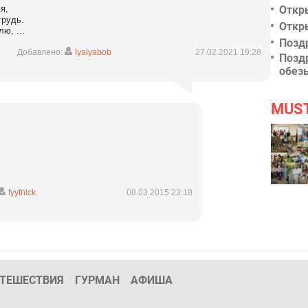
я,
Откр
грудь.
Откр
ю, ...
Позд
Добавлено:
lyalyabob
27.02.2021 19:28
Позд
обез
MUS
fyyfnick
08.03.2015 23:18
ТЕШЕСТВИЯ
ГУРМАН
АФИША