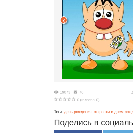
19073
76
0
(голосов:
0
)
Теги:
день рождения
,
открытки с днем рож
Поделись в социаль