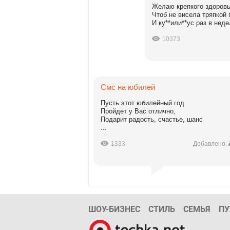
Желаю крепкого здоровь
Чтоб не висела тряпкой 
И ку**или**ус раз в недел
10373
Смс на юбилей
Пусть этот юбилейный год
Пройдет у Вас отлично,
Подарит радость, счастье, шанс
...
1333
Добавлено:
ШОУ-БИЗНЕС
СТИЛЬ
СЕМЬЯ
ПУ