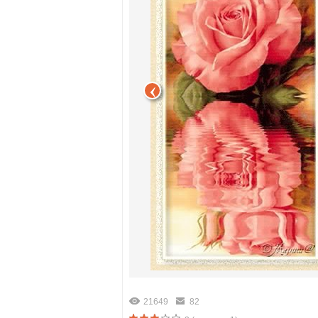
21649
82