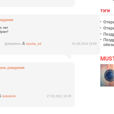
ТЭГИ
ождения
Откр
х лет
Откр
укет!
Позд
Позд
Добавлено:
nyucka_ed
01.08.2014 18:00
обез
MUS
день рождения
lyalyabob
27.02.2021 19:28