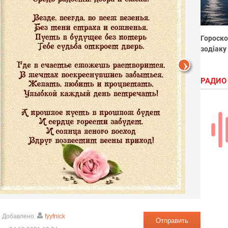
Гороско
зодіаку
РАДИО
Добавлено:
fyyfnick
Отправить