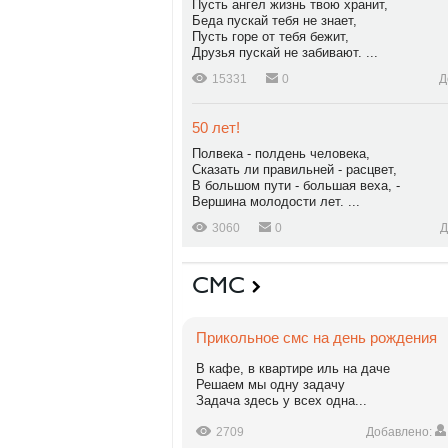
Пусть ангел жизнь твою хранит,
Беда пускай тебя не знает,
Пусть горе от тебя бежит,
Друзья пускай не забивают. ...
15331
0
Д
50 лет!
Полвека - полдень человека,
Сказать ли правильней - расцвет,
В большом пути - большая веха, -
Вершина молодости лет. ...
3060
0
Д
СМС
Прикольное смс на день рождения
В кафе, в квартире иль на даче
Решаем мы одну задачу
Задача здесь у всех одна...
2709
Добавлено: