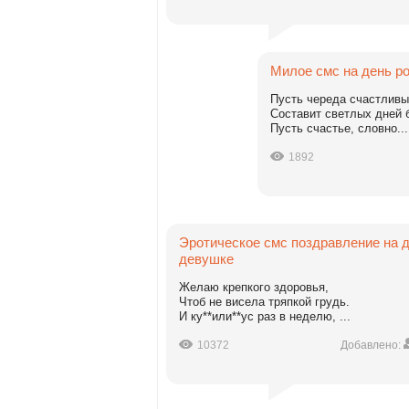
Милое смс на день р
Пусть череда счастливы
Составит светлых дней б
Пусть счастье, словно...
1892
Эротическое смс поздравление на 
девушке
Желаю крепкого здоровья,
Чтоб не висела тряпкой грудь.
И ку**или**ус раз в неделю, ...
10372
Добавлено: