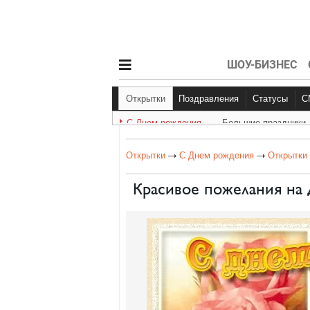
ШОУ-БИЗНЕС
Открытки
Поздравления
Статусы
С Днем рождения
Большие праздники
С Днем рождения
Другое
Больш
Открытки
С Днем рождения
Открытки
Красивое пожелания на