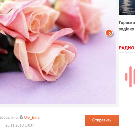
Гороско
зодіаку
РАДИО
Добавлено:
Ole_Einar
Отправить
20.11.2010 13:37