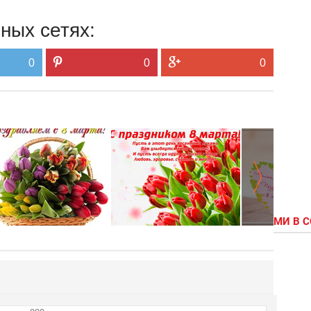
ных сетях:
0
0
0
МИ В 