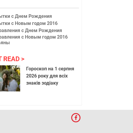
ытки с Днем Рождения
ытки с Новым годом 2016
равления с Днем Рождения
равления с Новым годом 2016
ьяны
T READ
Обои на 
Гороскоп на 1 серпня
2026 року для всіх
знаків зодіаку