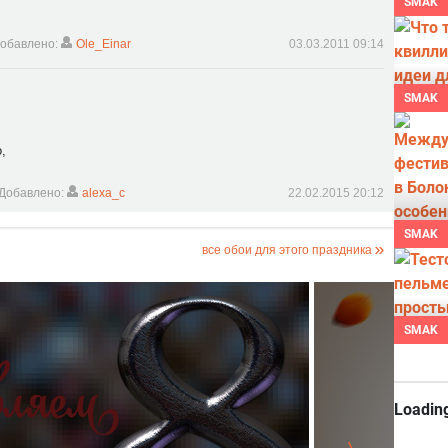
SMAK
обавлено:
Ole_Einar
03.03.2011 09:14
SMAK
,
,
Добавлено:
alexa_c
22.02.2015 20:12
SMAK
все обои для этого праздника
SMAK
Loading