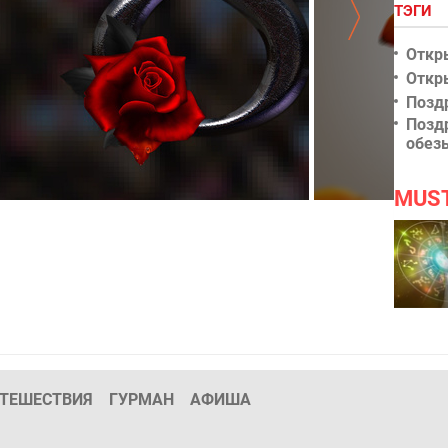
ТЭГИ
Откр
Откр
Позд
Позд
обез
MUS
Марта HD
8 Марта
ТЕШЕСТВИЯ
ГУРМАН
АФИША