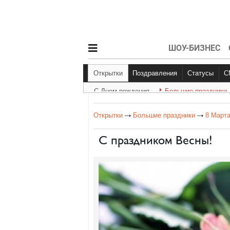
ШОУ-БИЗНЕС
Открытки
Поздравления
Статусы
С Днем рождения
Большие праздники
С Днем рождения
Другое
Больш
Открытки
Большие праздники
8 Март
С праздником Весны!