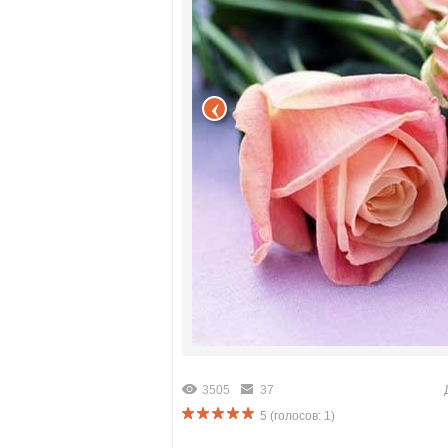
3505
37
5
(голосов:
1
)