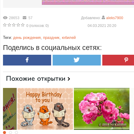
28653
57
Добавлено:
aleks7900
0
(голосов:
0
)
04.03.2021 20:20
Теги:
день рождения
,
праздник
,
юбилей
Поделись в социальных сетях:
Похожие открытки