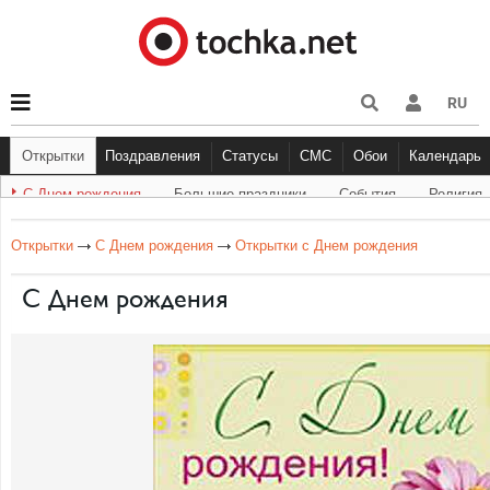
RU
Открытки
Поздравления
Статусы
СМС
Обои
Календарь
С Днем рождения
Большие праздники
События
Религия
С Днем рождения
Другое
Большие праздники
С Днём Рождения
Прикольные
Музыка
Грустные
Cобытия
Живо
Бол
Открытки
С Днем рождения
Открытки с Днем рождения
C Днем рождения