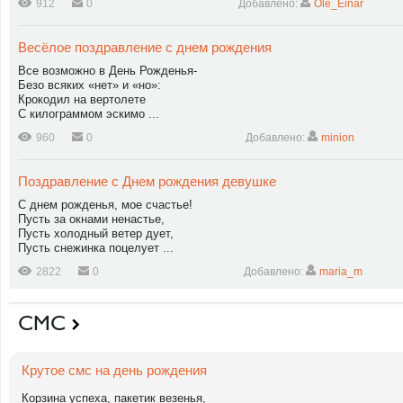
912
0
Добавлено:
Ole_Einar
Весёлое поздравление с днем рождения
Все возможно в День Рожденья-
Безо всяких «нет» и «но»:
Крокодил на вертолете
С килограммом эскимо ...
960
0
Добавлено:
minion
Поздравление с Днем рождения девушке
С днем рожденья, мое счастье!
Пусть за окнами ненастье,
Пусть холодный ветер дует,
Пусть снежинка поцелует ...
2822
0
Добавлено:
maria_m
СМС
Крутое смс на день рождения
Корзина успеха, пакетик везенья,