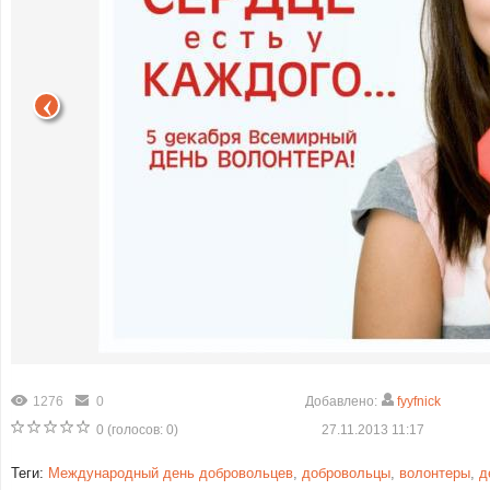
1276
0
Добавлено:
fyyfnick
0
(голосов:
0
)
27.11.2013 11:17
Теги:
Международный день добровольцев
,
добровольцы
,
волонтеры
,
д