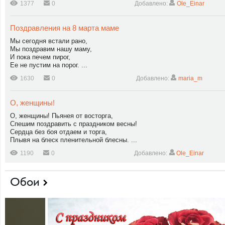
1377
0
Добавлено:
Ole_Einar
Поздравления на 8 марта маме
Мы сегодня встали рано,
Мы поздравим нашу маму,
И пока печем пирог,
Ее не пустим на порог. ...
1630
0
Добавлено:
maria_m
О, женщины!
О, женщины! Пьянея от восторга,
Спешим поздравить с праздником весны!
Сердца без боя отдаем и торга,
Плывя на блеск пленительной блесны. ...
1190
0
Добавлено:
Ole_Einar
Обои