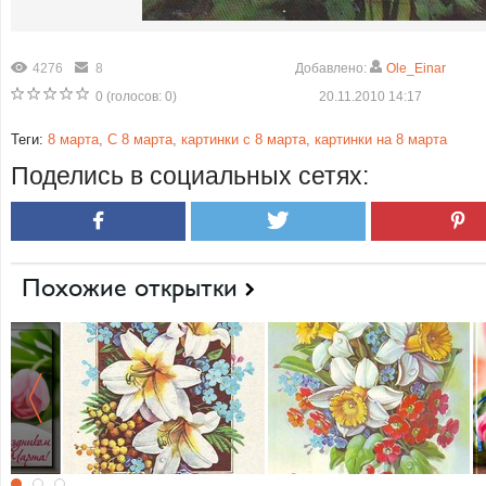
4276
8
Добавлено:
Ole_Einar
0
(голосов:
0
)
20.11.2010 14:17
Теги:
8 марта
,
С 8 марта
,
картинки с 8 марта
,
картинки на 8 марта
Поделись в социальных сетях:
Похожие открытки