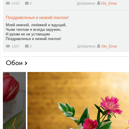
1642
0
Добавлено:
Ole_Einar
Поздравленья и низкий поклон!
Моей нежной, любимой и ждущей,
Чьим теплом я всегда окружен,
И рукам ее не устающим
Поздравленья и низкий поклон!
1367
0
Добавлено:
Ole_Einar
Обои