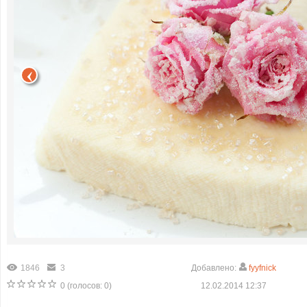
1846
3
Добавлено:
fyyfnick
0
(голосов:
0
)
12.02.2014 12:37