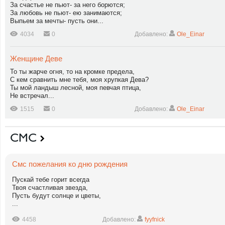
За счастье не пьют- за него борются;
За любовь не пьют- ею занимаются;
Выпьем за мечты- пусть они...
4034
0
Добавлено:
Ole_Einar
Женщине Деве
То ты жарче огня, то на кромке предела,
С кем сравнить мне тебя, моя хрупкая Дева?
Ты мой ландыш лесной, моя певчая птица,
Не встречал...
1515
0
Добавлено:
Ole_Einar
СМС
Смс пожелания ко дню рождения
Пускай тебе горит всегда
Твоя счастливая звезда,
Пусть будут солнце и цветы,
...
4458
Добавлено:
fyyfnick