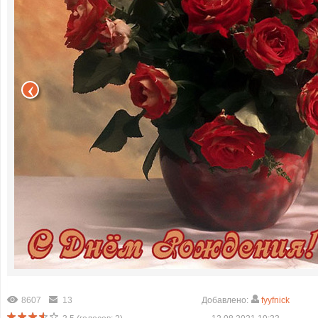
8607
13
Добавлено:
fyyfnick