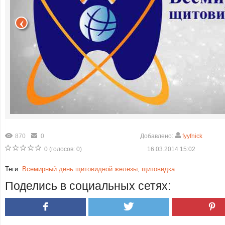
870
0
Добавлено:
fyyfnick
0
(голосов:
0
)
16.03.2014 15:02
Теги:
Всемирный день щитовидной железы
,
щитовидка
Поделись в социальных сетях: