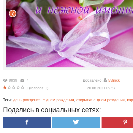
8839
7
Добавлено:
fyyfnick
1
(голосов:
1
)
20.08.2021 09:57
Теги:
день рождения
,
с днем рождения
,
открытки с днем рождения
,
ка
Поделись в социальных сетях: