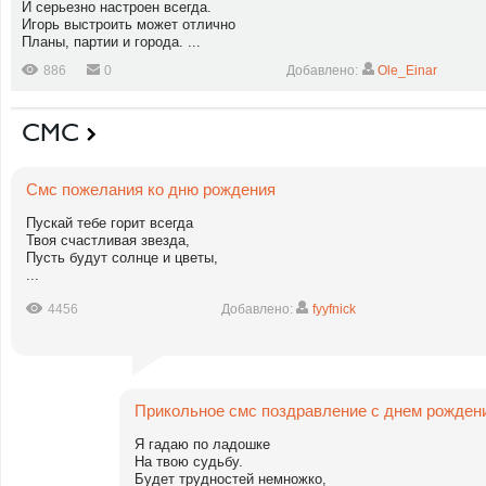
И серьезно настроен всегда.
Игорь выстроить может отлично
Планы, партии и города. ...
886
0
Добавлено:
Ole_Einar
СМС
Смс пожелания ко дню рождения
Пускай тебе горит всегда
Твоя счастливая звезда,
Пусть будут солнце и цветы,
...
4456
Добавлено:
fyyfnick
Прикольное смс поздравление с днем рожден
Я гадаю по ладошке
На твою судьбу.
Будет трудностей немножко,