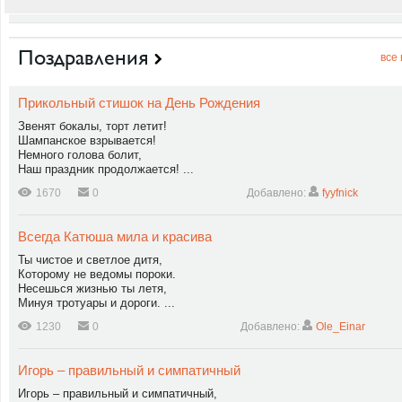
Поздравления
все
Прикольный стишок на День Рождения
Звенят бокалы, торт летит!
Шампанское взрывается!
Немного голова болит,
Наш праздник продолжается! ...
1670
0
Добавлено:
fyyfnick
Всегда Катюша мила и красива
Ты чистое и светлое дитя,
Которому не ведомы пороки.
Несешься жизнью ты летя,
Минуя тротуары и дороги. ...
1230
0
Добавлено:
Ole_Einar
Игорь – правильный и симпатичный
Игорь – правильный и симпатичный,