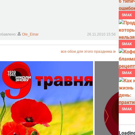
SMAK
обавлено:
Ole_Einar
26.11.2010 15:56
SMAK
все обои для этого праздника
SMAK
SMAK
Loading