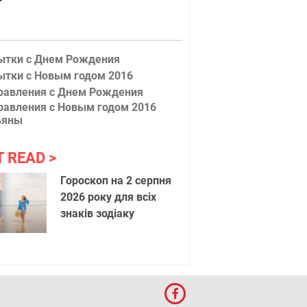
ытки с Днем Рождения
ытки с Новым годом 2016
 "Нет"
Ніколи з
равления с Днем Рождения
равления с Новым годом 2016
ьяны
T READ
Гороскоп на 2 серпня
2026 року для всіх
знаків зодіаку