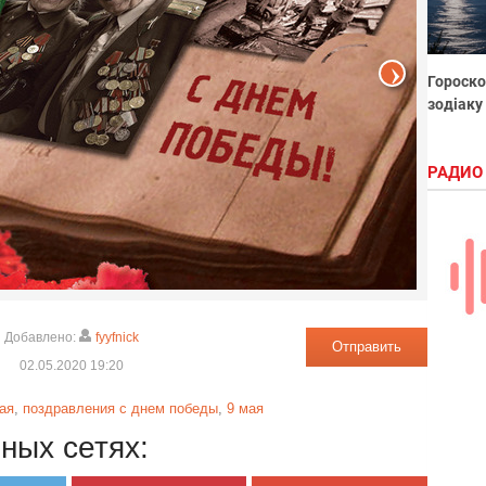
Гороско
зодіаку
РАДИО
Добавлено:
fyyfnick
Отправить
02.05.2020 19:20
мая
,
поздравления с днем победы
,
9 мая
ных сетях: