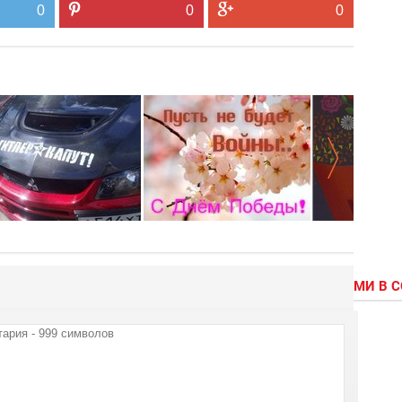
0
0
0
МИ В 