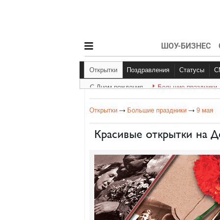
ШОУ-БИЗНЕС
Открытки
Поздравления
Статусы
С Днем рождения
Большие праздники
С Днем рождения
Другое
Больш
Открытки
Большие праздники
9 мая
Красивые открытки на 