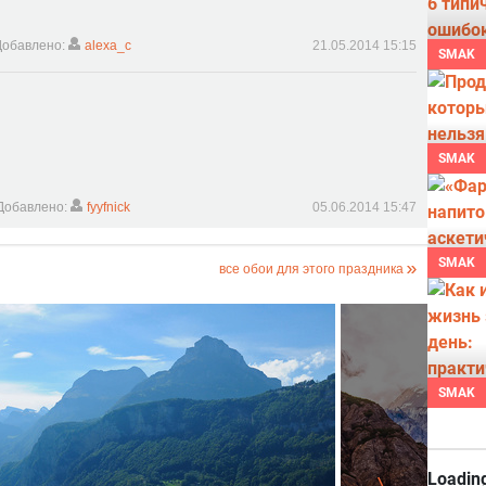
Добавлено:
alexa_c
21.05.2014 15:15
SMAK
SMAK
Добавлено:
fyyfnick
05.06.2014 15:47
SMAK
все обои для этого праздника
SMAK
Loading