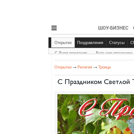
ШОУ-БИЗНЕС
Открытки
Поздравления
Статусы
С Днем рождения
Большие праздники
С Днем рождения
Другое
Больш
Открытки
Религия
Троица
С Праздником Светлой