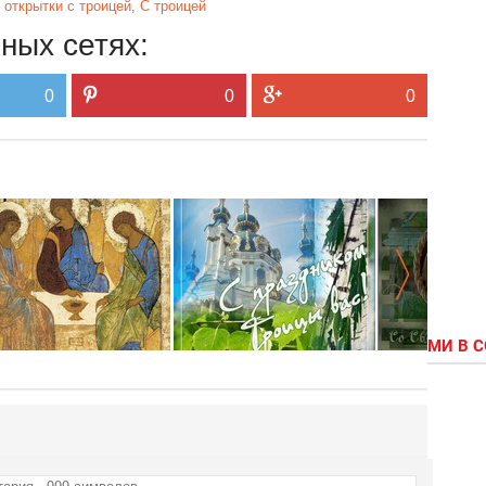
 открытки с троицей
,
С троицей
ных сетях:
0
0
0
МИ В 