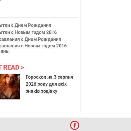
ытки с Днем Рождения
ытки с Новым годом 2016
равления с Днем Рождения
равления с Новым годом 2016
ьяны
х
Луч свет
T READ
Гороскоп на 3 серпня
2026 року для всіх
знаків зодіаку