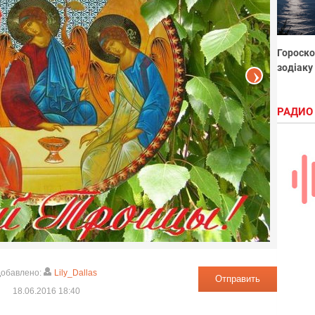
Гороско
зодіаку
РАДИО
обавлено:
Lily_Dallas
Отправить
18.06.2016 18:40