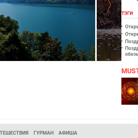
ТЭГИ
Откр
Откр
Позд
Позд
обез
рабочий стол HD
Ледник в гора
MUS
ТЕШЕСТВИЯ
ГУРМАН
АФИША