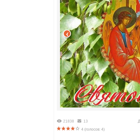
21838
13
Д
4
(голосов:
4
)