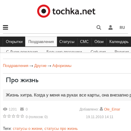
RU
Открытки
Поздравления
Статусы
СМС
Обои
Календарь
С Днем рождения
Большие праздники
Cобытия
Религия
С Днем рождения
Большие праздники
Другое
С Днём Рождения
Прикольные
События
Музыка
Грустные
Религи
Живо
Бол
Поздравления
Другие
Афоризмы
Про жизнь
Жизнь хитра. Когда у меня на руках все карты, она внезапно
1201
0
Добавлено:
Ole_Einar
0
(голосов:
0
)
19.11.2010 14:11
Теги:
статусы о жизни
,
статусы про жизнь