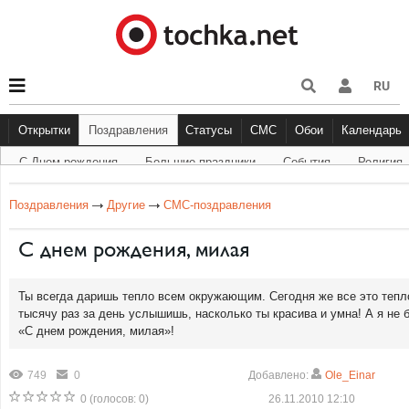
RU
Открытки
Поздравления
Статусы
СМС
Обои
Календарь
С Днем рождения
Большие праздники
Cобытия
Религия
С Днем рождения
Большие праздники
Другое
С Днём Рождения
Прикольные
События
Музыка
Грустные
Религи
Живо
Бол
Поздравления
Другие
СМС-поздравления
С днем рождения, милая
Ты всегда даришь тепло всем окружающим. Сегодня же все это тепло
тысячу раз за день услышишь, насколько ты красива и умна! А я не б
«С днем рождения, милая»!
749
0
Добавлено:
Ole_Einar
0
(голосов:
0
)
26.11.2010 12:10