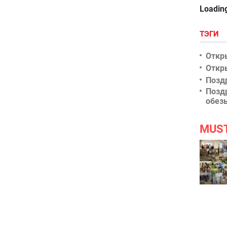
Loading
ТЭГИ
Откр
Откр
Позд
Позд
обез
MUS