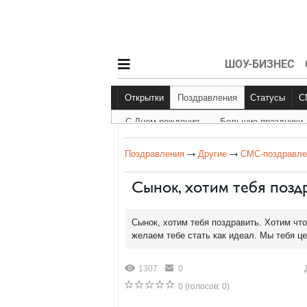
ШОУ-БИЗНЕС
Открытки
Поздравления
Статусы
С Днем рождения
Большие праздники
С Днем рождения
Большие праздник
Другое
Поздравления
Другие
СМС-поздравле
Сынок, хотим тебя позд
Сынок, хотим тебя поздравить. Хотим чт
желаем тебе стать как идеал. Мы тебя ц
1307
0
0
(голосов:
0
)