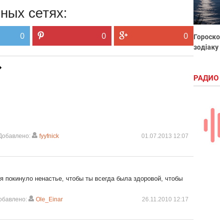
ных сетях:
0
0
0
Гороско
зодіаку
РАДИО
Добавлено:
fyyfnick
01.07.2013 12:07
я покинуло ненастье, чтобы ты всегда была здоровой, чтобы
обавлено:
Ole_Einar
26.11.2010 12:17