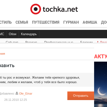
СТИЛЬ
СЕМЬЯ
ПУТЕШЕСТВИЯ
ГУРМАН
АФИША
ДО
СМС
Обои
Календарь
Cобытия
Религия
Профессиональные
Близким
Друг
и
С Днём Рождения
Прикольные
События
Музыка
Грустные
Религия
Животные
Большие праздники
Красивые
Любовь
Пейзажи
Профессиональные
Со смыслом
События
Время года
Религия
О любви
Любовь
Бли
ния
АКТУ
равить
об ты рос и возмужал. Желаем тебе крепкого здоровья,
еним, любим и желаем, чтоб у тебя все было хорошо.
Добавлено:
Ole_Einar
Отправить
26.11.2010 12:25