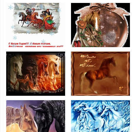
Картинки на
С Новым годом
Новый год
лошади
Лошади
Красивые
картинки на год
С Новым годом
Лошади
Лошади 2014
Открытки к
Картинка с
Новому году