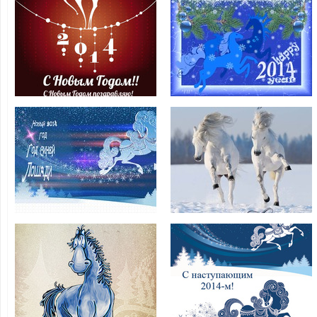
Пожелания на
Открытки На
Новый год
Новый год
Лошади 2014
лошади 2014
Открытки С
Открытки на
Новым годом
Новый год
Лошади 2014
Лошади
С Новым Годом
С наступающим
лошади
годом лошади