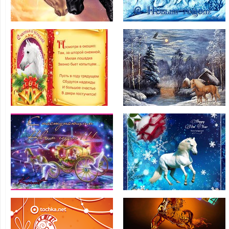
Лошадьми
Синего Коня
Поздравления с
Новым годом
Зимние картинки
Лошади
с Лошадьми
С Наступающим
Новым годом
С Новым годом
Лошади
лошади 2014
Прикольная
Красивые