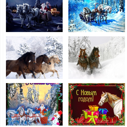
Красивые
открытки к
Открытки с
Новому году
Новым годом
Лошади
Лошади 2014
Картинки с
Красивые
Новым годом
картинки с
Лошади
лошадьми
Открытки с
С Новым Годом
Новым годом
лошади
лошади 2014