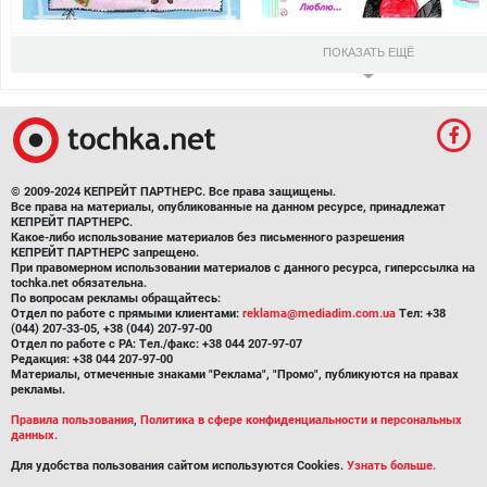
ПОКАЗАТЬ ЕЩЁ
© 2009-2024 КЕПРЕЙТ ПАРТНЕРС. Все права защищены.
Все права на материалы, опубликованные на данном ресурсе, принадлежат
КЕПРЕЙТ ПАРТНЕРС.
Какое-либо использование материалов без письменного разрешения
КЕПРЕЙТ ПАРТНЕРС запрещено.
При правомерном использовании материалов с данного ресурса, гиперссылка на
tochka.net обязательна.
По вопросам рекламы обращайтесь:
Отдел по работе с прямыми клиентами:
reklama@mediadim.com.ua
Тел: +38
(044) 207-33-05, +38 (044) 207-97-00
Отдел по работе с РА: Тел./факс: +38 044 207-97-07
Редакция: +38 044 207-97-00
Материалы, отмеченные знаками "Реклама", "Промо", публикуются на правах
рекламы.
Правила пользования
,
Политика в сфере конфиденциальности и персональных
данных.
Для удобства пользования сайтом используются Cookies.
Узнать больше.