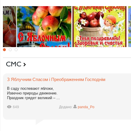
СМС
З Яблучним Спасом і Преображенням Господнім
В саду поспевают яблоки,
Извечно природы движение.
Праздник грядет великий – ...
649
Додано:
panda_Po