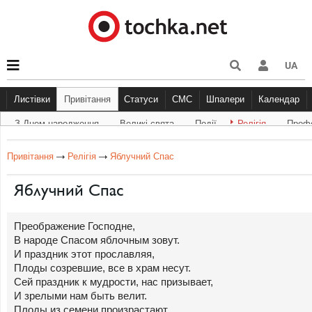
UA
Листівки
Привітання
Статуси
СМС
Шпалери
Календар
З Днем народження
Великі свята
Події
Релігія
Профе
З Днем народження
Великі свята
Інше
Прикольні
З Днем Народження
Події
Музика
Сумні
Релігія
Тварини
Гарні
Велик
Люб
Привітання
Релігія
Яблучний Спас
Яблучний Спас
Преображение Господне,
В народе Спасом яблочным зовут.
И праздник этот прославляя,
Плоды созревшие, все в храм несут.
Сей праздник к мудрости, нас призывает,
И зрелыми нам быть велит.
Плоды из семени произрастают,