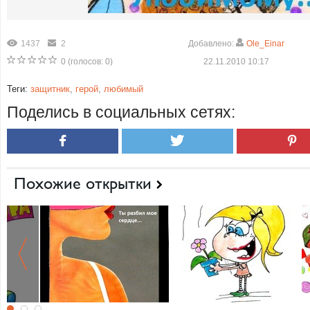
1437
2
Добавлено:
Ole_Einar
0
(голосов:
0
)
22.11.2010 10:17
Теги:
защитник
,
герой
,
любимый
Поделись в социальных сетях:
Похожие открытки