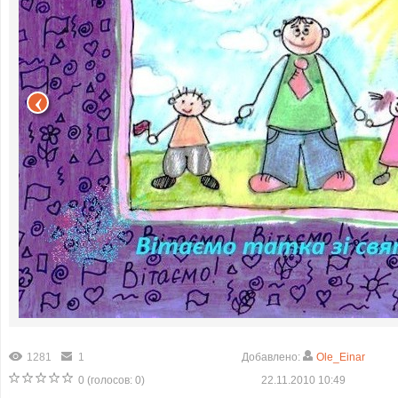
1281
1
Добавлено:
Ole_Einar
0
(голосов:
0
)
22.11.2010 10:49