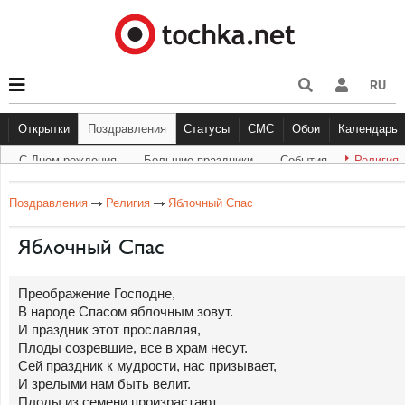
RU
Открытки
Поздравления
Статусы
СМС
Обои
Календарь
С Днем рождения
Большие праздники
Cобытия
Религия
С Днем рождения
Большие праздники
Другое
С Днём Рождения
Прикольные
События
Музыка
Грустные
Религи
Живо
Бол
Поздравления
Религия
Яблочный Спас
Яблочный Спас
Преображение Господне,
В народе Спасом яблочным зовут.
И праздник этот прославляя,
Плоды созревшие, все в храм несут.
Сей праздник к мудрости, нас призывает,
И зрелыми нам быть велит.
Плоды из семени произрастают,