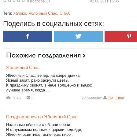
0
(голосов:
0
)
02.08.2011 15:35
Теги:
яблоко
,
Яблочный Спас
,
СПАС
Поделись в социальных сетях:
Похожие поздравления
Яблочный Спас
Яблочный Спас, вечер, на озере дымка.
Ясный закат, рано заснули цветы.
К празднику звонят, в небе волшебно и зыбко;
лучшее время, когда ...
2045
0
Добавлено:
Ole_Einar
Поздравления на Яблочный Спас
Наливные яблочки с яблони сорви
И с лукошком полным к церкви подойди,
Яблочки освятишь, испечешь пирог,