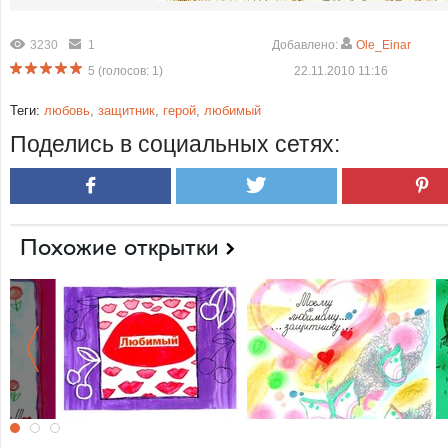
3230
1
Добавлено:
Ole_Einar
5
(голосов:
1
)
22.11.2010 11:16
Теги:
любовь
,
защитник
,
герой
,
любимый
Поделись в социальных сетях:
Похожие открытки