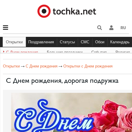
RU
Открытки
Поздравления
Статусы
СМС
Обои
Календарь
С Днем рождения
Большие праздники
События
Религия
С Днем рождения
Другое
Большие праздники
С Днём Рождения
Прикольные
Музыка
Грустные
Cобытия
Живо
Бол
Открытки
С Днем рождения
Открытки с Днем рождения
С Днем рождения, дорогая подружка