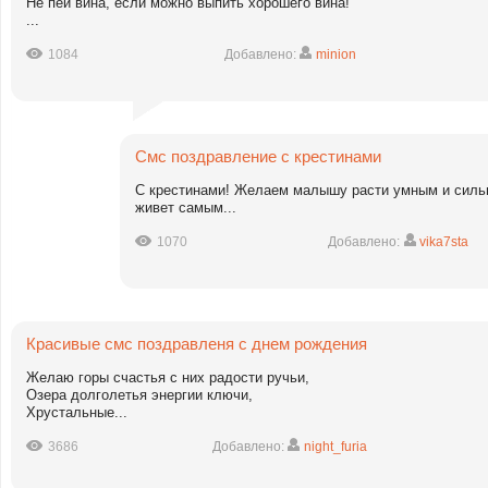
Не пей вина, если можно выпить хорошего вина!
...
1084
Добавлено:
minion
Смс поздравление с крестинами
С крестинами! Желаем малышу расти умным и силь
живет самым...
1070
Добавлено:
vika7sta
Красивые смс поздравленя с днем рождения
Желаю горы счастья с них радости ручьи,
Озера долголетья энергии ключи,
Хрустальные...
3686
Добавлено:
night_furia