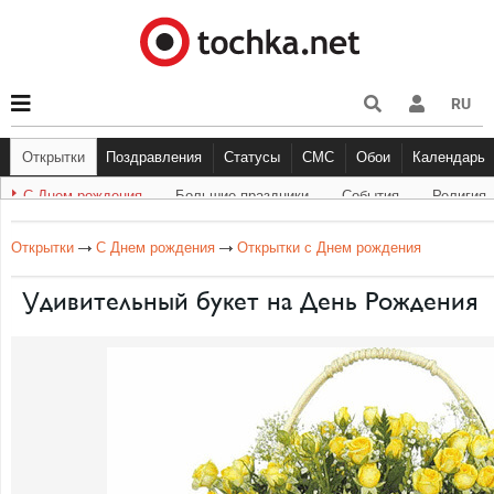
RU
Открытки
Поздравления
Статусы
СМС
Обои
Календарь
С Днем рождения
Большие праздники
События
Религия
С Днем рождения
Другое
Большие праздники
С Днём Рождения
Прикольные
Музыка
Грустные
Cобытия
Живо
Бол
Открытки
С Днем рождения
Открытки с Днем рождения
Удивительный букет на День Рождения