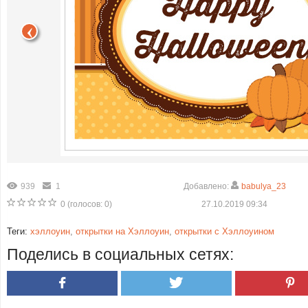
939
1
Добавлено:
babulya_23
0
(голосов:
0
)
27.10.2019 09:34
Теги:
хэллоуин
,
открытки на Хэллоуин
,
открытки с Хэллоуином
Поделись в социальных сетях: