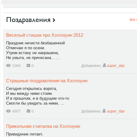
Поздравления
все
Веселый стишок про Хэллоуин 2012
Праздник нечисти безбашенной
Отмечаю я по осени.
Утром встану не накрашена,
Не умыта, не причесана... ...
1084
0
Добавлено:
super_star
Страшные поздравления на Хэллоуин
Сегодня открылись ворота,
И мы между ними стоим.
И в прошлом, и в будущем что-то
Смогли бы увидеть за ними, ...
4907
0
Добавлено:
super_star
Прикольная считалка на Хэллоуин
Привидение летает,