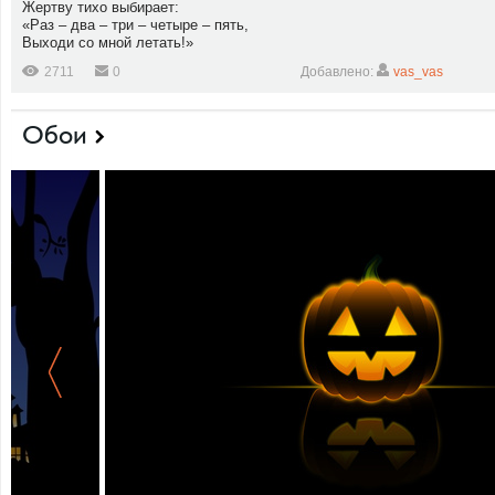
Жертву тихо выбирает:
«Раз – два – три – четыре – пять,
Выходи со мной летать!»
2711
0
Добавлено:
vas_vas
Обои