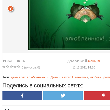
3411
16
Добавлено:
maria_m
0
(голосов:
0
)
11.11.2011 14:20
Теги:
день всех влюбленных
,
С Днем Святого Валентина
,
любовь
,
ром
Поделись в социальных сетях: