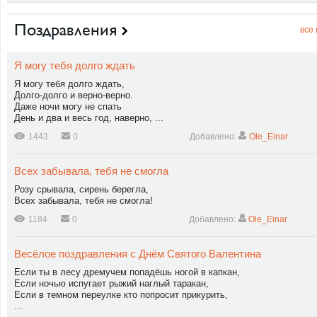
Поздравления
все
Я могу тебя долго ждать
Я могу тебя долго ждать,
Долго-долго и верно-верно.
Даже ночи могу не спать
День и два и весь год, наверно, ...
1443
0
Добавлено:
Ole_Einar
Всех забывала, тебя не смогла
Розу срывала, сирень берегла,
Всех забывала, тебя не смогла!
1184
0
Добавлено:
Ole_Einar
Весёлое поздравления с Днём Святого Валентина
Если ты в лесу дремучем попадёшь ногой в капкан,
Если ночью испугает рыжий наглый таракан,
Если в темном переулке кто попросит прикурить,
...