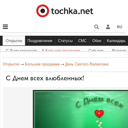
RU
Открытки
Поздравления
Статусы
СМС
Обои
Календарь
С Днем рождения
Большие праздники
События
Религия
С Днем рождения
Другое
Большие праздники
С Днём Рождения
Прикольные
Музыка
Грустные
Cобытия
Живо
Бол
Открытки
Большие праздники
День Святого Валентина
С Днем всех влюбленных!