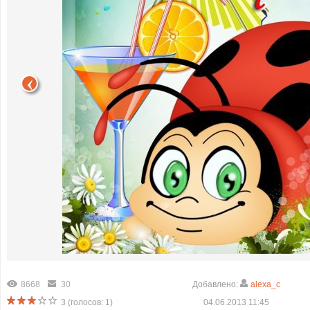
8668
30
Добавлено:
alexa_c
3
(голосов:
1
)
04.06.2013 11:45