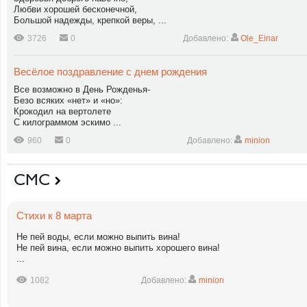
Любви хорошей бесконечной,
Большой надежды, крепкой веры, ...
3726
0
Добавлено:
Ole_Einar
Весёлое поздравление с днем рождения
Все возможно в День Рожденья-
Безо всяких «нет» и «но»:
Крокодил на вертолете
С килограммом эскимо ...
960
0
Добавлено:
minion
СМС
Стихи к 8 марта
Не пей воды, если можно выпить вина!
Не пей вина, если можно выпить хорошего вина!
...
1082
Добавлено:
minion