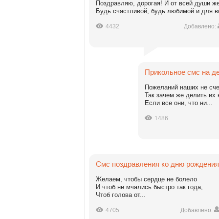
Поздравляю, дорогая! И от всей души ж
Будь счастливой, будь любимой и для вс
4432
Добавлено:
Прикольное смс на д
Пожеланий наших не сче
Так зачем же делить их 
Если все они, что ни...
1486
Смс поздравления ко дню рождения
Желаем, чтобы сердце не болело
И чтоб не мчались быстро так года,
Чтоб голова от...
4705
Добавлено: