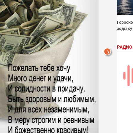
Гороско
зодіаку
РАДИО