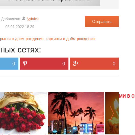
Добавлено:
fyyfnick
Отправить
08.01.2022 18:29
крытки с днем рождения
,
картинки с днём рождения
ных сетях:
0
0
0
МИ В 