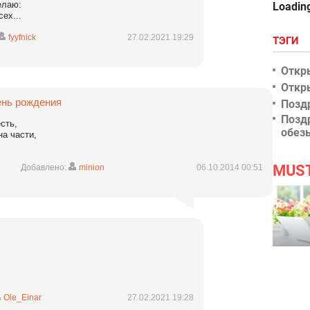
елаю:
Loading
ех...
fyyfnick
27.02.2021 19:29
ТЭГИ
Откр
Откр
ень рождения
Позд
Позд
сть,
обез
на части,
MUS
Добавлено:
minion
06.10.2014 00:51
Ole_Einar
27.02.2021 19:28