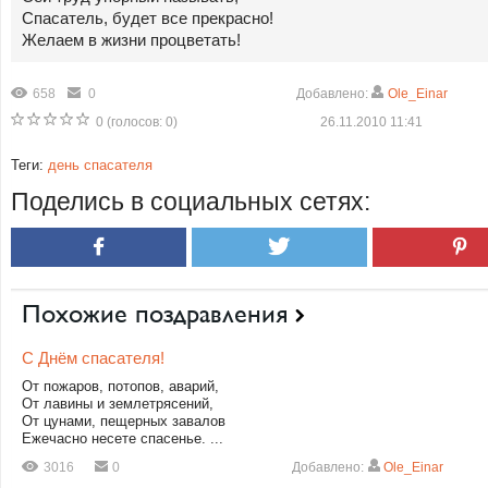
Спасатель, будет все прекрасно!
Желаем в жизни процветать!
658
0
Добавлено:
Ole_Einar
0
(голосов:
0
)
26.11.2010 11:41
Теги:
день спасателя
Поделись в социальных сетях:
Похожие поздравления
С Днём спасателя!
От пожаров, потопов, аварий,
От лавины и землетрясений,
От цунами, пещерных завалов
Ежечасно несете спасенье. ...
3016
0
Добавлено:
Ole_Einar