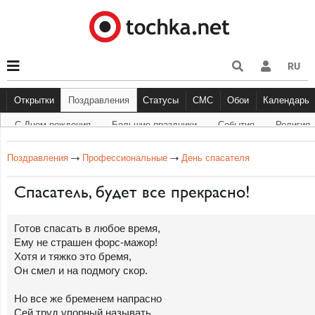
RU
Открытки
Поздравления
Статусы
СМС
Обои
Календарь
С Днем рождения
Большие праздники
Cобытия
Религия
С Днем рождения
Большие праздники
Другое
С Днём Рождения
Прикольные
События
Музыка
Грустные
Религи
Живо
Бол
Поздравления
Профессиональные
День спасателя
Спасатель, будет все прекрасно!
Готов спасать в любое время,
Ему не страшен форс-мажор!
Хотя и тяжко это бремя,
Он смел и на подмогу скор.
Но все же бременем напрасно
Сей труд упорный называть,