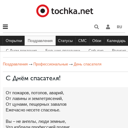
RU
Открытки
Поздравления
Статусы
СМС
Обои
Календарь
С Днем рождения
Большие праздники
Cобытия
Религия
С Днем рождения
Большие праздники
Другое
С Днём Рождения
Прикольные
События
Музыка
Грустные
Религи
Живо
Бол
Поздравления
Профессиональные
День спасателя
С Днём спасателя!
От пожаров, потопов, аварий,
От лавины и землетрясений,
От цунами, пещерных завалов
Ежечасно несете спасенье.
Вы – не ангелы, люди земные,
Что избрали профессией подвиг.