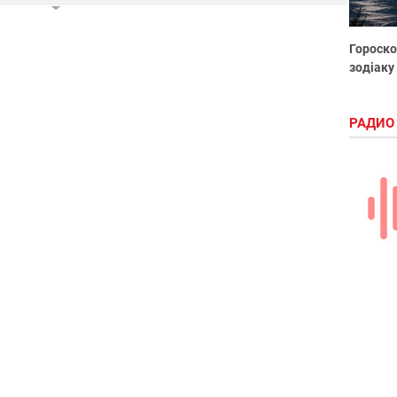
Гороско
зодіаку
РАДИО