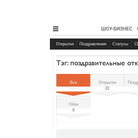
ШОУ-БИЗНЕС
Открытки
Поздравления
Статусы
С Днем рождения
С Днем рождения
Большие праздник
Другое
Больш
Тэг: поздравительные от
Все
Открытки
Позд
22
22
Обои
0