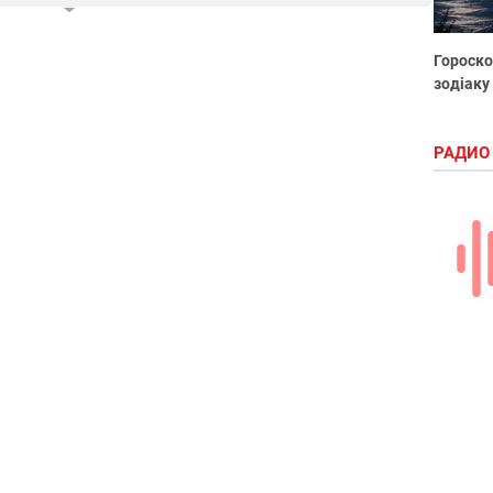
Гороско
зодіаку
РАДИО