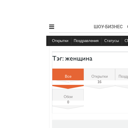
ШОУ-БИЗНЕС
Открытки
Поздравления
Статусы
С Днем рождения
С Днем рождения
Большие праздник
Другое
Больш
Тэг: женщина
Все
Открытки
Позд
19
16
Обои
0